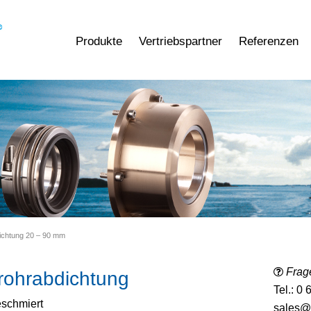
Produkte
Vertriebspartner
Referenzen
dichtung 20 – 90 mm
Frag
rohrabdichtung
Tel.: 0
eschmiert
sales@