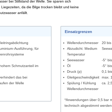
ser bei Stillstand der Welle. Sie sparen sich
Liegezeiten, da die Bilge trocken bleibt und keine
utzwasser anfällt.
Einsatzgrenzen
leitringabdichtung
Wellendurchmesser
20 bis
uminium-Ausführung, für
Abzudicht. Medium
Seewas
venrohrsysteme
Temperatur
Seewasser
-5° bi
hohem Schmutzanteil im
Öl
-5° bi
Druck (p)
0,1 bis
erhindert das bei
Gleitgeschwindigkeit
max. 1
aufen der Welle
Spülung / Kühlung
ca. 2,
Wellendurchmesser
*Anwendungen über 0,5 bar m
technisch abgestimmt werden