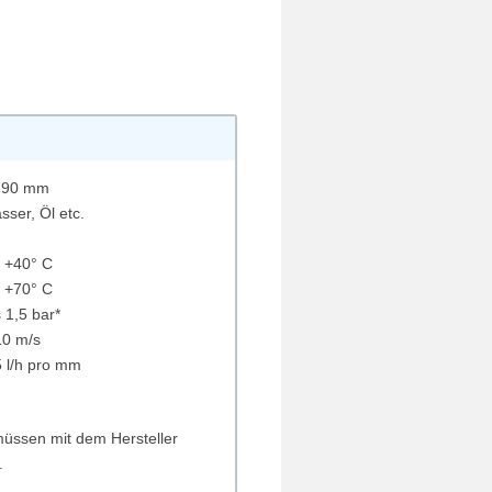
 90 mm
ser, Öl etc.
s +40° C
s +70° C
 1,5 bar*
0 m/s
5 l/h pro mm
üssen mit dem Hersteller
.