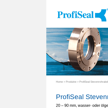
Skip
to
content
Home
>
Produkte
>
ProfiSeal Stevenrohrab
ProfiSeal Steven
20 – 90 mm, wasser- oder ölg