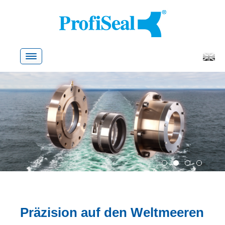
Skip
to
content
1
2
3
4
Präzision auf den Weltmeeren